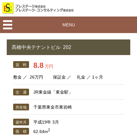
MENU
髙橋中央テナントビル 202
8.8
賃 料
万円
敷金 ／
26万円
保証金 ／ 礼金 ／ 1ヶ月
JR東金線「東金駅」
交 通
千葉県東金市東岩崎
所在地
平成19年 3月
築年月
2
62.64m
面 積