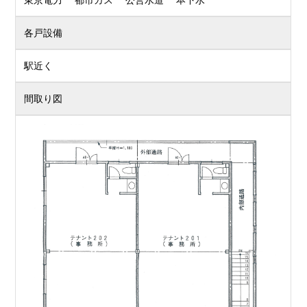
東京電力 都市ガス 公営水道 本下水
各戸設備
駅近く
間取り図