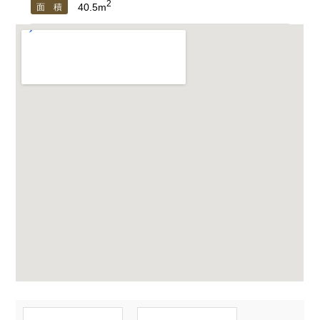
2
40.5m
面 積