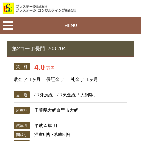
MENU
第2コーポ長門 203.204
4.0
賃 料
万円
敷金 ／ 1ヶ月 保証金 ／ 礼金 ／ 1ヶ月
JR外房線、JR東金線「大網駅」
交 通
千葉県大網白里市大網
所在地
平成４年 月
築年月
洋室6帖・和室6帖
間取り